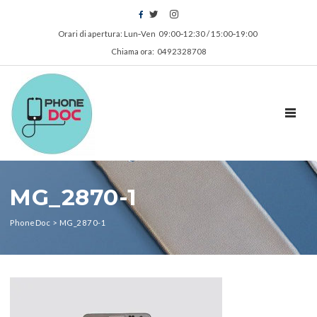
Orari di apertura: Lun‑Ven 09:00‑12:30 / 15:00‑19:00
Chiama ora: 0492328708
TOGGL
MG_2870-1
PhoneDoc
>
MG_2870-1