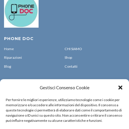
PHONE DOC
Home
CHI SIAMO
Riparazioni
Shop
Blog
Contatti
CONTATTI
Gestisci Consenso Cookie
0492328708
Via IV Novembre 35035 Mestrino (PD)
Per fornire le migliori esperienze, utilizziamo tecnologie come i cookie per
memorizzare e/o accedere alle informazioni del dispositivo. Il consenso a
info@phonedoc.it
queste tecnologie ci permetterà di elaborare dati come il comportamento di
navigazione o ID unici su questo sito. Non acconsentire o ritirare il consenso
SEGUICI
può influire negativamente su alcune caratteristiche e funzioni.