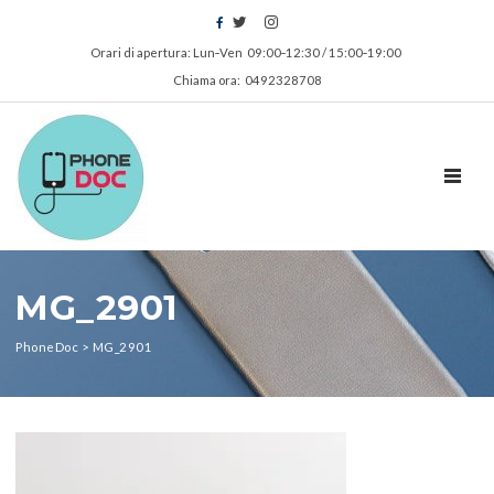
Orari di apertura: Lun‑Ven 09:00‑12:30 / 15:00‑19:00
Chiama ora: 0492328708
TOGGL
MG_2901
PhoneDoc
>
MG_2901