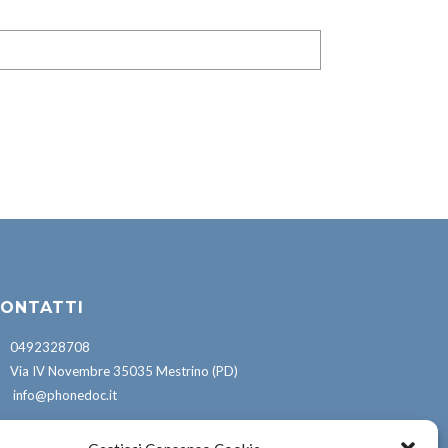
ONTATTI
0492328708
Via IV Novembre 35035 Mestrino (PD)
info@phonedoc.it